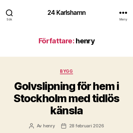
24 Karlshamn
Sök
Meny
Författare:
henry
Kategorier
BYGG
Golvslipning för hem i
Stockholm med tidlös
känsla
Av
henry
28 februari 2026
Inläggsförfattare
Inläggsdatum