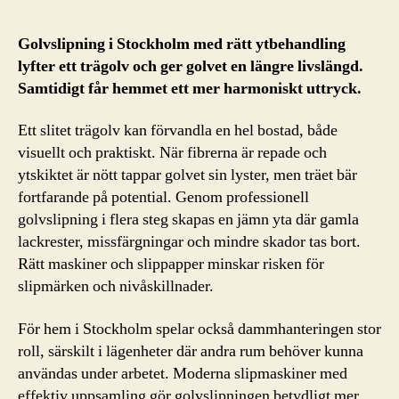
Golvslipning i Stockholm med rätt ytbehandling
lyfter ett trägolv och ger golvet en längre livslängd.
Samtidigt får hemmet ett mer harmoniskt uttryck.
Ett slitet trägolv kan förvandla en hel bostad, både
visuellt och praktiskt. När fibrerna är repade och
ytskiktet är nött tappar golvet sin lyster, men träet bär
fortfarande på potential. Genom professionell
golvslipning i flera steg skapas en jämn yta där gamla
lackrester, missfärgningar och mindre skador tas bort.
Rätt maskiner och slippapper minskar risken för
slipmärken och nivåskillnader.
För hem i Stockholm spelar också dammhanteringen stor
roll, särskilt i lägenheter där andra rum behöver kunna
användas under arbetet. Moderna slipmaskiner med
effektiv uppsamling gör golvslipningen betydligt mer