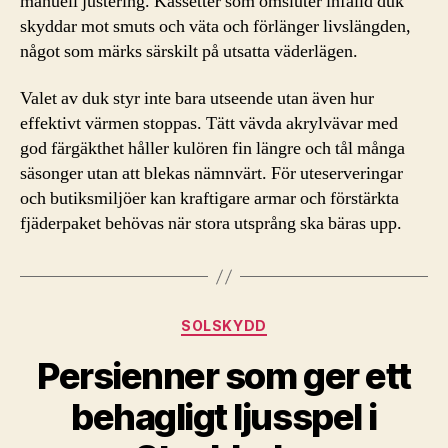
manuell justering. Kassetter som omsluter infälld duk
skyddar mot smuts och väta och förlänger livslängden,
något som märks särskilt på utsatta väderlägen.
Valet av duk styr inte bara utseende utan även hur
effektivt värmen stoppas. Tätt vävda akrylvävar med
god färgäkthet håller kulören fin längre och tål många
säsonger utan att blekas nämnvärt. För uteserveringar
och butiksmiljöer kan kraftigare armar och förstärkta
fjäderpaket behövas när stora utsprång ska bäras upp.
Kategorier
SOLSKYDD
Persienner som ger ett
behagligt ljusspel i