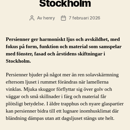
Stockholm
Av
henry
7 februari 2026
Inläggsförfattare
Inläggsdatum
Persienner ger harmoniskt ljus och avskildhet, med
fokus på form, funktion och material som samspelar
med fönster, fasad och årstidens skiftningar i
Stockholm.
Persienner bjuder på något mer än ren solavskärmning
eftersom ljuset i rummet förändras när lamellerna
vinklas. Mjuka skuggor förflyttar sig över golv och
väggar och små skillnader i färg och material får
plötsligt betydelse. I äldre trapphus och nyare glaspartier
kan persienner bidra till ett lugnare inomhusklimat där
bländning dämpas utan att dagsljuset stängs ute helt.