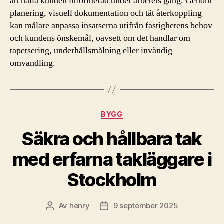
att hålla kunden informerad under arbetets gång. Genom
planering, visuell dokumentation och tät återkoppling
kan målare anpassa insatserna utifrån fastighetens behov
och kundens önskemål, oavsett om det handlar om
tapetsering, underhållsmålning eller invändig
omvandling.
Kategorier
BYGG
Säkra och hållbara tak
med erfarna takläggare i
Stockholm
Av
henry
9 september 2025
Inläggsförfattare
Inläggsdatum