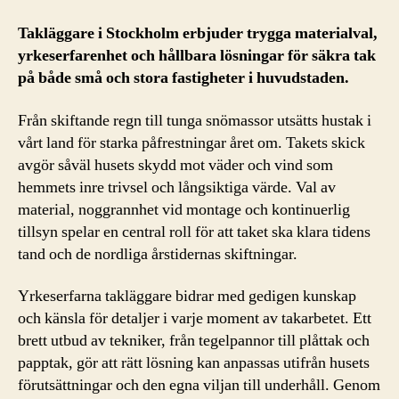
Takläggare i Stockholm erbjuder trygga materialval,
yrkeserfarenhet och hållbara lösningar för säkra tak
på både små och stora fastigheter i huvudstaden.
Från skiftande regn till tunga snömassor utsätts hustak i
vårt land för starka påfrestningar året om. Takets skick
avgör såväl husets skydd mot väder och vind som
hemmets inre trivsel och långsiktiga värde. Val av
material, noggrannhet vid montage och kontinuerlig
tillsyn spelar en central roll för att taket ska klara tidens
tand och de nordliga årstidernas skiftningar.
Yrkeserfarna takläggare bidrar med gedigen kunskap
och känsla för detaljer i varje moment av takarbetet. Ett
brett utbud av tekniker, från tegelpannor till plåttak och
papptak, gör att rätt lösning kan anpassas utifrån husets
förutsättningar och den egna viljan till underhåll. Genom