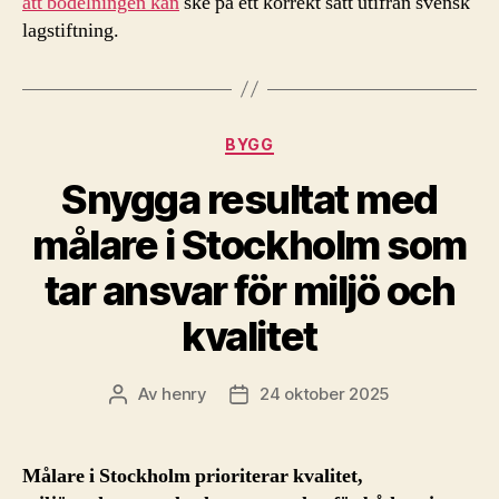
att bodelningen kan
ske på ett korrekt sätt utifrån svensk
lagstiftning.
Kategorier
BYGG
Snygga resultat med
målare i Stockholm som
tar ansvar för miljö och
kvalitet
Av
henry
24 oktober 2025
Inläggsförfattare
Inläggsdatum
Målare i Stockholm prioriterar kvalitet,