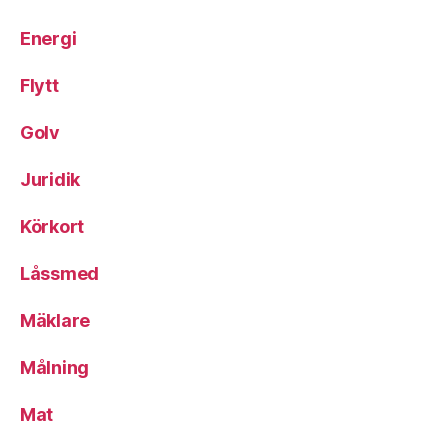
Energi
Flytt
Golv
Juridik
Körkort
Låssmed
Mäklare
Målning
Mat