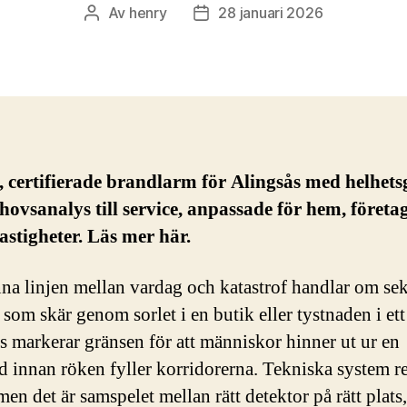
Av
henry
28 januari 2026
Inläggsförfattare
Inläggsdatum
 certifierade brandlarm för Alingsås med helhet
hovsanalys till service, anpassade för hem, företa
fastigheter. Läs mer här.
na linjen mellan vardag och katastrof handlar om se
 som skär genom sorlet i en butik eller tystnaden i ett
s markerar gränsen för att människor hinner ut ur en
 innan röken fyller korridorerna. Tekniska system r
en det är samspelet mellan rätt detektor på rätt plats,