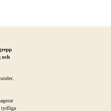
sgrepp
g och
kunder.
eagerar
 tydliga