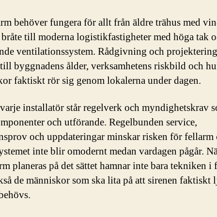
rm behöver fungera för allt från äldre trähus med vi
v bråte till moderna logistikfastigheter med höga tak 
nde ventilationssystem. Rådgivning och projektering
till byggnadens ålder, verksamhetens riskbild och hu
or faktiskt rör sig genom lokalerna under dagen.
arje installatör står regelverk och myndighetskrav s
mponenter och utförande. Regelbunden service,
nsprov och uppdateringar minskar risken för fellarm 
t systemet inte blir omodernt medan vardagen pågår. N
rm planeras på det sättet hamnar inte bara tekniken i 
kså de människor som ska lita på att sirenen faktiskt 
 behövs.