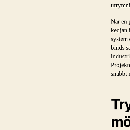
utrymni
När en 
kedjan 
system 
binds s
industr
Projekt
snabbt 
Tr
mö