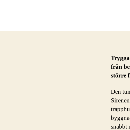
Trygga,
från be
större 
Den tun
Sirenen
trapphu
byggnad
snabbt m