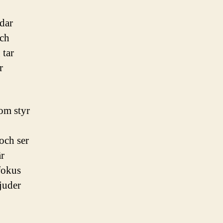
ndar
och
 tar
r
om styr
och ser
är
fokus
ljuder