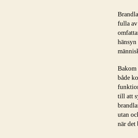
Brandla
fulla a
omfatta
hänsyn 
människ
Bakom v
både ko
funktio
till at
brandla
utan oc
när det