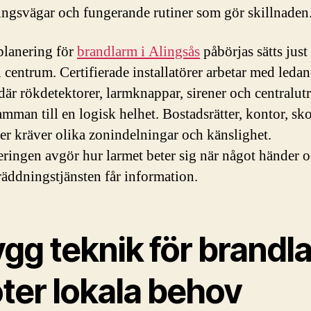
ngsvägar och fungerande rutiner som gör skillnaden
planering för
brandlarm i Alingsås
påbörjas sätts just
i centrum. Certifierade installatörer arbetar med leda
där rökdetektorer, larmknappar, sirener och centralut
amman till en logisk helhet. Bostadsrätter, kontor, sk
ier kräver olika zonindelningar och känslighet.
eringen avgör hur larmet beter sig när något händer 
räddningstjänsten får information.
ygg teknik för brandl
ter lokala behov