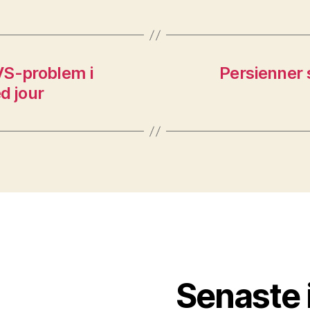
VS-problem i
Persienner s
d jour
Senaste 