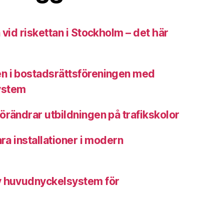
 vid riskettan i Stockholm – det här
n i bostadsrättsföreningen med
ystem
örändrar utbildningen på trafikskolor
ara installationer i modern
v huvudnyckelsystem för