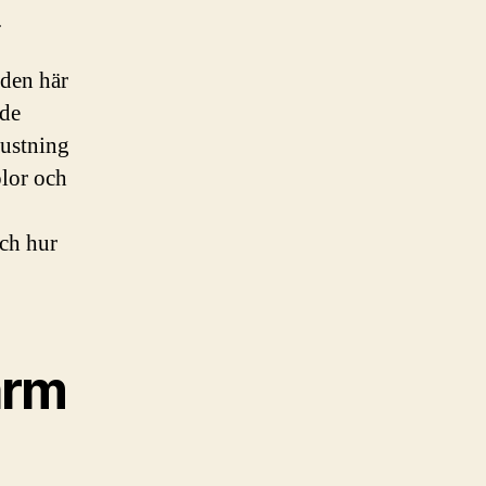
.
 den här
nde
rustning
olor och
och hur
arm