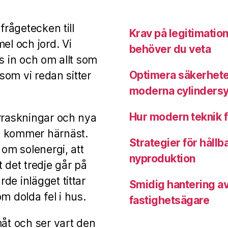
frågetecken till
Krav på legitimation
el och jord. Vi
behöver du veta
s in och om allt som
Optimera säkerhete
 som vi redan sitter
moderna cylinders
Hur modern teknik f
erraskningar och nya
m kommer härnäst.
Strategier för hållb
 om solenergi, att
nyproduktion
 det tredje går på
de inlägget tittar
Smidig hantering a
m dolda fel i hus.
fastighetsägare
måt och ser vart den