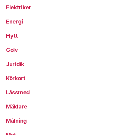
Elektriker
Energi
Flytt
Golv
Juridik
Körkort
Låssmed
Mäklare
Målning
Mat