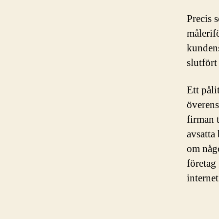
Precis s
målerifö
kundens
slutfört
Ett påli
överens
firman t
avsatta
om någo
företag
internet