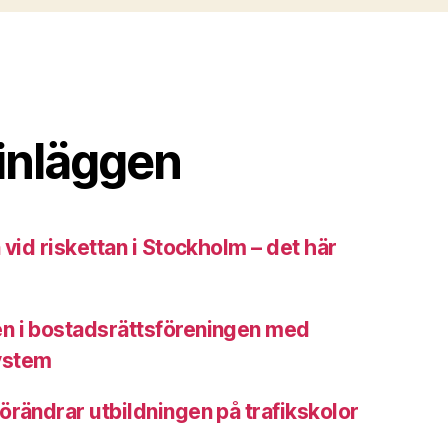
inläggen
 vid riskettan i Stockholm – det här
n i bostadsrättsföreningen med
ystem
örändrar utbildningen på trafikskolor