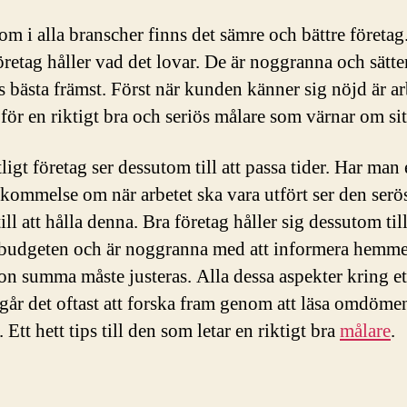
om i alla branscher finns det sämre och bättre företag.
retag håller vad det lovar. De är noggranna och sätter
 bästa främst. Först när kunden känner sig nöjd är ar
 för en riktigt bra och seriös målare som värnar om sit
tligt företag ser dessutom till att passa tider. Har man
kommelse om när arbetet ska vara utfört ser den serö
ill att hålla denna. Bra företag håller sig dessutom til
 budgeten och är noggranna med att informera hemme
n summa måste justeras. Alla dessa aspekter kring et
 går det oftast att forska fram genom att läsa omdöme
. Ett hett tips till den som letar en riktigt bra
målare
.