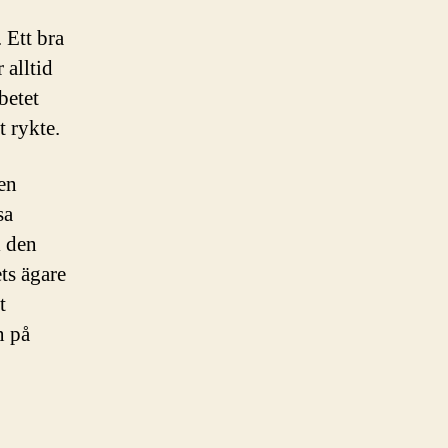
 Ett bra
 alltid
betet
t rykte.
 en
sa
l den
ts ägare
t
n på