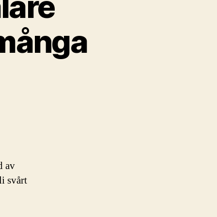
lare
 många
d av
i svårt