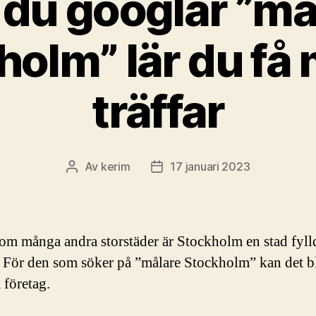
 du googlar ”må
holm” lär du få
träffar
Av
kerim
17 januari 2023
Inläggsförfattare
Inläggsdatum
som många andra storstäder är Stockholm en stad fyll
. För den som söker på ”målare Stockholm” kan det bl
a företag.