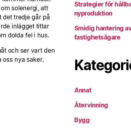
Strategier för hållb
 om solenergi, att
nyproduktion
 det tredje går på
de inlägget tittar
Smidig hantering a
m dolda fel i hus.
fastighetsägare
måt och ser vart den
ra oss nya saker.
Kategori
Annat
Återvinning
Bygg