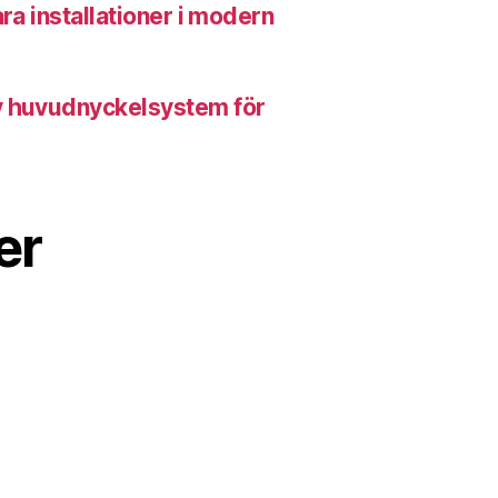
ara installationer i modern
v huvudnyckelsystem för
er