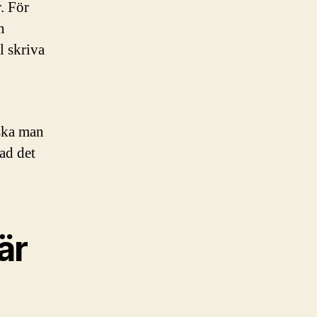
. För
n
l skriva
 ska man
ad det
är