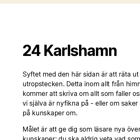
24 Karlshamn
Syftet med den här sidan är att räta ut 
utropstecken. Detta inom allt från himm
kommer att skriva om allt som faller os
vi själva är nyfikna på - eller om saker
på kunskaper om.
Målet är att ge dig som läsare nya öv
kunskaper: du ska aldrig veta vad so