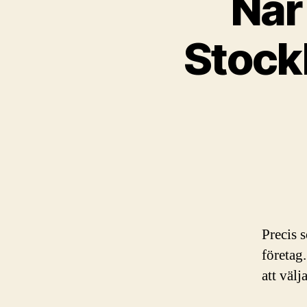
När
Stock
Precis 
företag
att välj