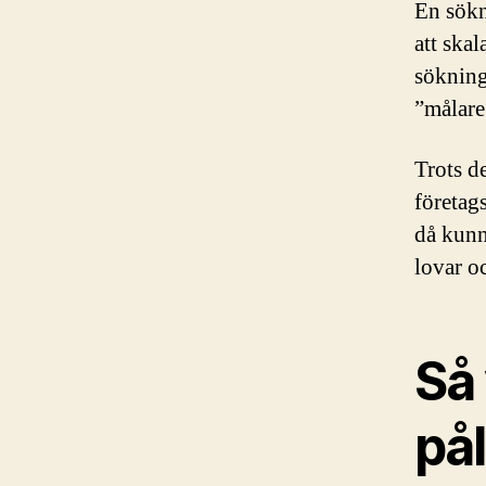
En sökn
att skal
sökning
”målare
Trots d
företag
då kunn
lovar oc
Så
pål