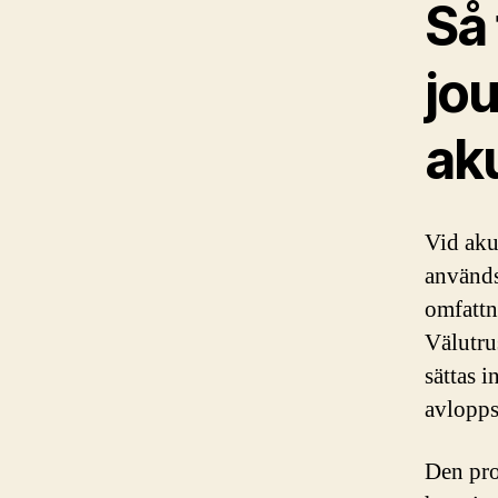
Så
jou
aku
Vid aku
används
omfattni
Välutrus
sättas 
avlopps
Den pro