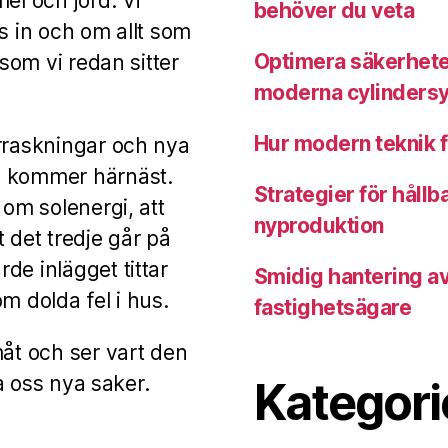
el och jord. Vi
behöver du veta
s in och om allt som
Optimera säkerhete
 som vi redan sitter
moderna cylinders
Hur modern teknik f
erraskningar och nya
m kommer härnäst.
Strategier för hållb
 om solenergi, att
nyproduktion
 det tredje går på
de inlägget tittar
Smidig hantering a
m dolda fel i hus.
fastighetsägare
måt och ser vart den
ra oss nya saker.
Kategori