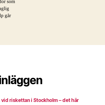
ador som
nglig
lp går
inläggen
 vid riskettan i Stockholm – det här