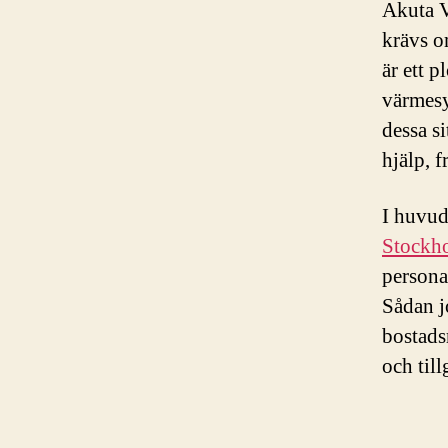
Akuta V
krävs o
är ett p
värmesy
dessa si
hjälp, f
I huvud
Stockh
persona
Sådan j
bostads
och till