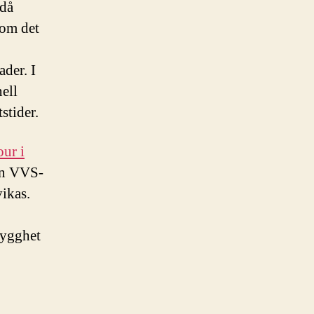
 då
 om det
der. I
nell
stider.
ur i
ren VVS-
ikas.
rygghet