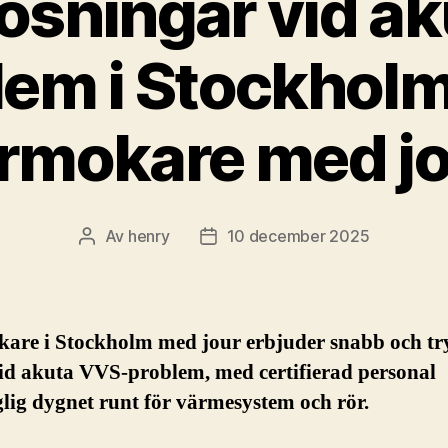
ösningar vid a
lem i Stockhol
rmokare med j
Av
henry
10 december 2025
Inläggsförfattare
Inläggsdatum
are i Stockholm med jour erbjuder snabb och tr
vid akuta VVS-problem, med certifierad personal
glig dygnet runt för värmesystem och rör.