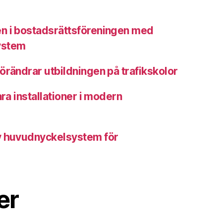
n i bostadsrättsföreningen med
ystem
örändrar utbildningen på trafikskolor
ara installationer i modern
v huvudnyckelsystem för
er