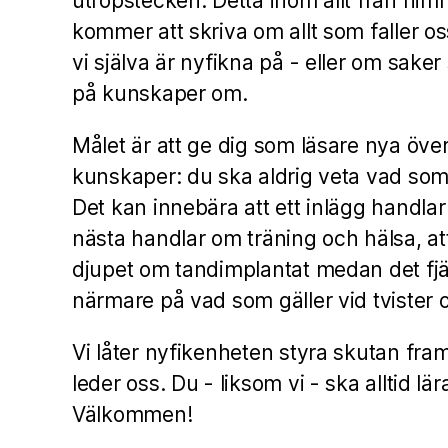
utropstecken. Detta inom allt från himm
kommer att skriva om allt som faller os
vi själva är nyfikna på - eller om saker
på kunskaper om.
Målet är att ge dig som läsare nya öv
kunskaper: du ska aldrig veta vad so
Det kan innebära att ett inlägg handlar
nästa handlar om träning och hälsa, att
djupet om tandimplantat medan det fjär
närmare på vad som gäller vid tvister o
Vi låter nyfikenheten styra skutan fra
leder oss. Du - liksom vi - ska alltid lä
Välkommen!