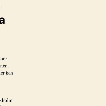
s
a
kare
onen.
der kan
ckholm