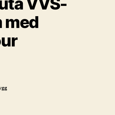
kuta VVS-
m med
our
ygg