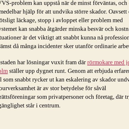
VS-problem kan uppstå när de minst förväntas, och
medelbar hjälp för att undvika större skador. Oavsett
lötsligt läckage, stopp i avloppet eller problem med
stemet kan snabba åtgärder minska besvär och kostna
tuationer är det viktigt att snabbt kunna nå professio
rämst då många incidenter sker utanför ordinarie arbet
staden har lösningar vuxit fram där
rörmokare med jo
olm
ställer upp dygnet runt. Genom att erbjuda erfa
l som snabbt rycker ut kan eskalering av skador undv
ourverksamhet är av stor betydelse för såväl
rättsföreningar som privatpersoner och företag, där t
gänglighet står i centrum.