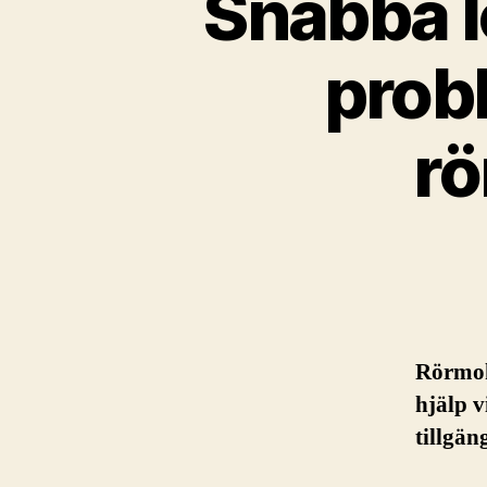
Snabba l
prob
rö
Rörmok
hjälp 
tillgän