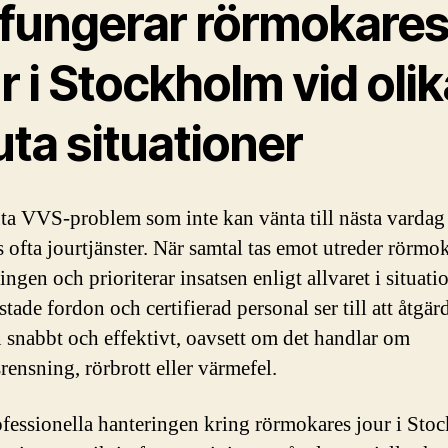
 fungerar rörmokare
r i Stockholm vid olik
ta situationer
ta VVS-problem som inte kan vänta till nästa vardag
 ofta jourtjänster. När samtal tas emot utreder rörmo
ngen och prioriterar insatsen enligt allvaret i situati
tade fordon och certifierad personal ser till att åtgär
in snabbt och effektivt, oavsett om det handlar om
rensning, rörbrott eller värmefel.
fessionella hanteringen kring rörmokares jour i Sto