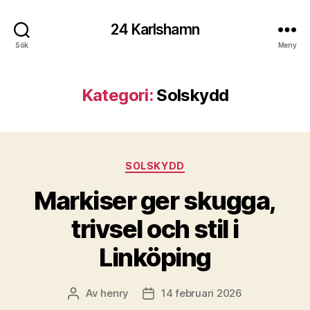
24 Karlshamn
Sök
Meny
Kategori:
Solskydd
Kategorier
SOLSKYDD
Markiser ger skugga,
trivsel och stil i
Linköping
Av
henry
14 februari 2026
Inläggsförfattare
Inläggsdatum