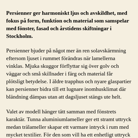
Persienner ger harmoniskt ljus och avskildhet, med
fokus på form, funktion och material som samspelar
med fönster, fasad och årstidens skiftningar i
Stockholm.
Persienner bjuder på något mer än ren solavskärmning
eftersom ljuset i rummet förändras när lamellerna
vinklas. Mjuka skuggor förflyttar sig över golv och
väggar och små skillnader i färg och material får
plötsligt betydelse. I äldre trapphus och nyare glaspartier
kan persienner bidra till ett lugnare inomhusklimat där
bländning dämpas utan att dagsljuset stängs ute helt.
Valet av modell hänger tätt samman med fönstrets
karaktär. Tunna aluminiumlameller ger ett stramt uttryck
medan trälameller skapar ett varmare intryck i rum med
mycket textilier. För den som vill ha ett enhetligt uttryck