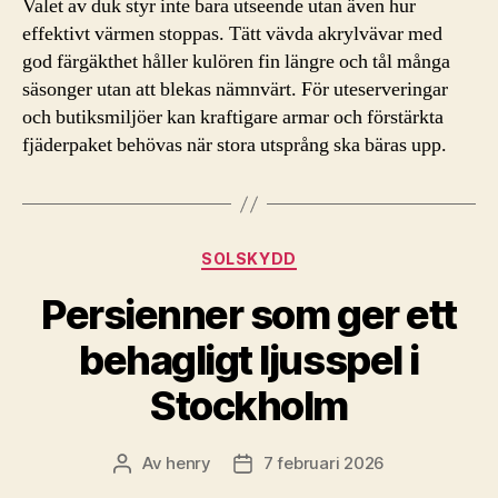
Valet av duk styr inte bara utseende utan även hur
effektivt värmen stoppas. Tätt vävda akrylvävar med
god färgäkthet håller kulören fin längre och tål många
säsonger utan att blekas nämnvärt. För uteserveringar
och butiksmiljöer kan kraftigare armar och förstärkta
fjäderpaket behövas när stora utsprång ska bäras upp.
Kategorier
SOLSKYDD
Persienner som ger ett
behagligt ljusspel i
Stockholm
Av
henry
7 februari 2026
Inläggsförfattare
Inläggsdatum