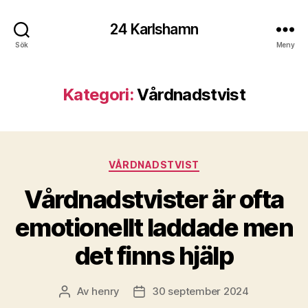
24 Karlshamn
Sök
Meny
Kategori:
Vårdnadstvist
Kategorier
VÅRDNADSTVIST
Vårdnadstvister är ofta
emotionellt laddade men
det finns hjälp
Av
henry
30 september 2024
Inläggsförfattare
Inläggsdatum