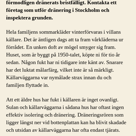
förmodligen dränerats bristfälligt. Kontakta ett
företag som utför dränering i Stockholm och
inspektera grunden.
Hela familjens sommarkläder vinterförvaras i villans
källare. Det är äntligen dags att ta fram vårkläderna ur
förrådet. En unken doft av mögel smyger sig fram.
Huset, som är byggt på 1950-talet, köpte ni för tio år
sedan. Någon fukt har ni tidigare inte känt av. Snarare
har det luktat målarfärg, vilket inte är så märkligt.
Källarväggarna var nymålade strax innan du och
familjen flyttade in.
Att ett äldre hus har fukt i källaren är inget ovanligt.
Sulan och källarväggarna i sådana hus har oftast ingen
effektiv isolering och dränering. Dräneringsrören som
ligger längst ner vid bottenplattan kan ha blivit skadade
och utsidan av källarväggarna har ofta endast tjärats.