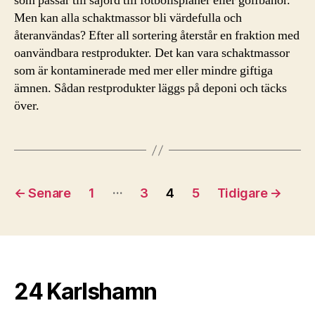
som passar till såjord till fotbollsplaner eller golfbanor.
Men kan alla schaktmassor bli värdefulla och
återanvändas? Efter all sortering återstår en fraktion med
oanvändbara restprodukter. Det kan vara schaktmassor
som är kontaminerade med mer eller mindre giftiga
ämnen. Sådan restprodukter läggs på deponi och täcks
över.
Inläggsnavigering
…
←
Senare
1
3
4
5
Tidigare
→
24 Karlshamn