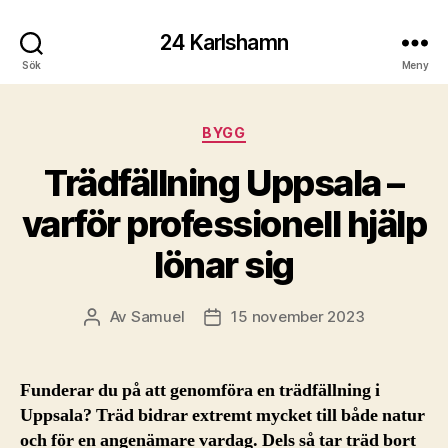
24 Karlshamn
Sök
Meny
Kategorier
BYGG
Trädfällning Uppsala –
varför professionell hjälp
lönar sig
Av
Samuel
15 november 2023
Inläggsförfattare
Inläggsdatum
Funderar du på att genomföra en trädfällning i
Uppsala? Träd bidrar extremt mycket till både natur
och för en angenämare vardag. Dels så tar träd bort